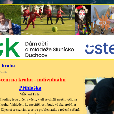
a kruhu
stetika
čení na kruhu - individuální
Přihláška
VĚK: od 15 let
 hodiny jsou určeny všem, kteří se chtějí naučit točit na
 kruhu. Vzhledem ke specifičnosti bude výuka probíhat
 Zájemci se seznámí z celou problematikou točení, sušení,