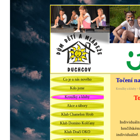
Točení n
Co je u nás nového
Kdo jsme
Kroužky a kluby > E
To
Kroužky a kluby
Akce a tábory
Klub Chamelon Hrob
Individuální
Klub Domino Košťany
hrnčířském
Klub Dračí OKO
individuálně.