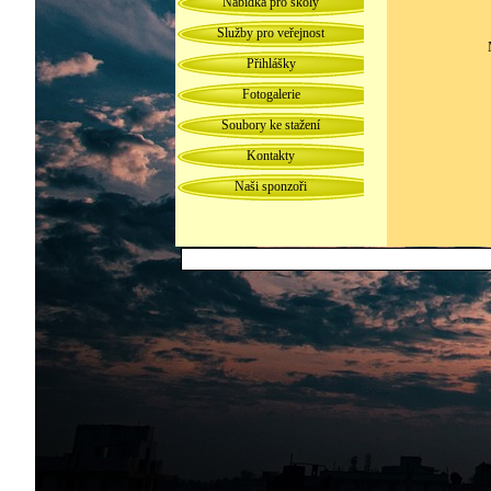
Nabídka pro školy
Služby pro veřejnost
Přihlášky
Fotogalerie
Soubory ke stažení
Kontakty
Naši sponzoři