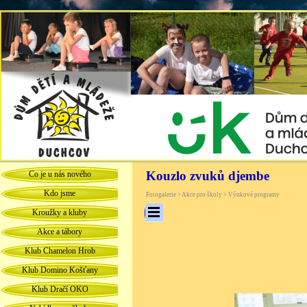
Kouzlo zvuků djembe
Co je u nás nového
Kdo jsme
Fotogalerie > Akce pro školy > Výukové programy
Kroužky a kluby
Akce a tábory
Klub Chamelon Hrob
Klub Domino Košťany
Klub Dračí OKO