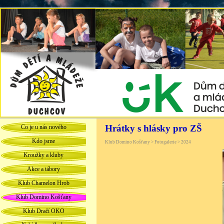
Hrátky s hlásky pro ZŠ
Co je u nás nového
Kdo jsme
Klub Domino Košťany > Fotogalerie > 2024
Kroužky a kluby
Akce a tábory
Klub Chamelon Hrob
Klub Domino Košťany
Klub Dračí OKO