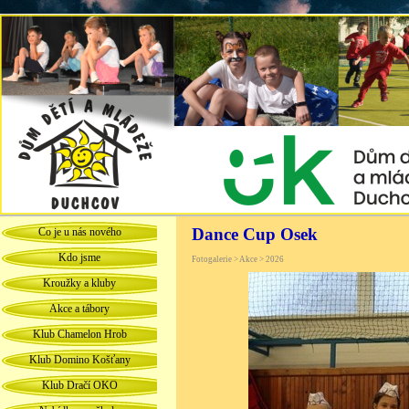
Dance Cup Osek
Co je u nás nového
Kdo jsme
Fotogalerie > Akce > 2026
Kroužky a kluby
Akce a tábory
Klub Chamelon Hrob
Klub Domino Košťany
Klub Dračí OKO