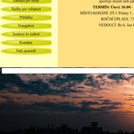
Nabídka pro školy
sportují stejně rádi
ja
TERMÍN: Úterý 16:00 - 
Služby pro veřejnost
MÍSTO KONÁNÍ: ZŠ J. Pešaty 1. s
Přihlášky
ROČNÍ ÚPLATA: 73
VEDOUCÍ: BcA. Jan 
Fotogalerie
Soubory ke stažení
Kontakty
Naši sponzoři