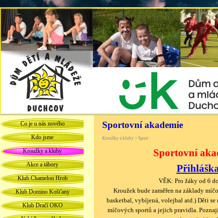
Sportovní akademie
Co je u nás nového
Kdo jsme
Kroužky a kluby > Sport
Sportovní aka
Kroužky a kluby
Akce a tábory
Přihlášk
Klub Chamelon Hrob
VĚK: Pro žáky od 6 do
Kroužek bude zaměřen na základy
míčo
Klub Domino Košťany
basketbal,
vybíjená, volejbal atd.) Děti se
Klub Dračí OKO
míčových sportů
a jejich pravidla. Pozna