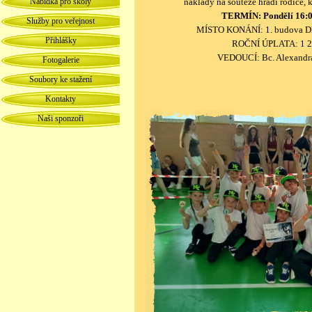
Nabídka pro školy
náklady na soutěže hradí rodiče, 
TERMÍN: Pondělí 16:
Služby pro veřejnost
MÍSTO KONÁNÍ: 1. budova DD
Přihlášky
ROČNÍ ÚPLATA: 1 2
V
EDOUCÍ: Bc. Alexandr
Fotogalerie
Soubory ke stažení
Kontakty
Naši sponzoři