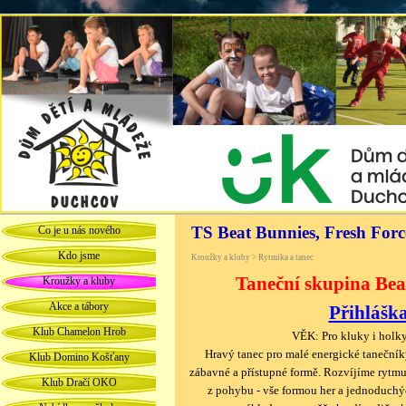
TS Beat Bunnies, Fresh Forc
Co je u nás nového
Kdo jsme
Kroužky a kluby > Rytmika a tanec
Taneční skupina B
Kroužky a kluby
Akce a tábory
Přihlášk
Klub Chamelon Hrob
VĚK: Pro kluky i holky
Hravý tanec pro malé energické tanečník
Klub Domino Košťany
zábavné a přístupné formě. Rozvíjíme rytmu
Klub Dračí OKO
z pohybu - vše formou her a jednoduchý