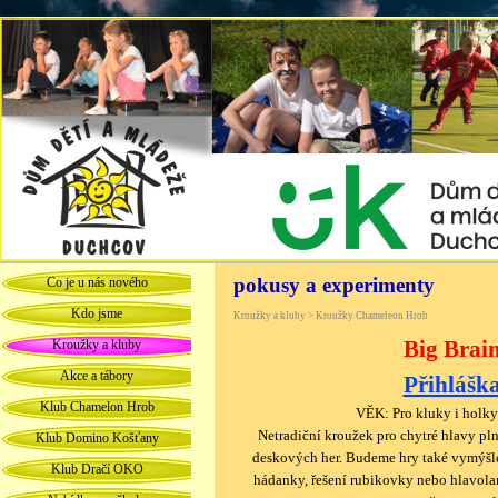
pokusy a experimenty
Co je u nás nového
Kdo jsme
Kroužky a kluby > Kroužky Chameleon Hrob
Big Brai
Kroužky a kluby
Akce a tábory
Přihlášk
Klub Chamelon Hrob
VĚK: Pro kluky i holky
Netradiční kroužek pro chytré hlavy pl
Klub Domino Košťany
deskových her. Budeme hry také vymýšlet
Klub Dračí OKO
hádanky, řešení rubikovky nebo hlavolam