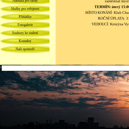
Nabídka pro školy
zaměstnat mysl
TERMÍN: úterý 15:0
Služby pro veřejnost
MÍSTO KONÁNÍ:
Klub Cha
Přihlášky
ROČNÍ ÚPLATA: 3
VEDOUCÍ: Kristýna Vy
Fotogalerie
Soubory ke stažení
Kontakty
Naši sponzoři